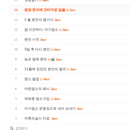
영농일기
15
(2)
분양 문의에 안타까운 일들
14
(3)
2 월 분만의 평가서
13
참 미안하다. 아기염소
12
(3)
분만 시작
11
3일 후 다시 분만
10
(2)
늦은 밤에 분만
9
(4)
11월에 있었던 분만의 결과
8
(1)
염소 발굽
7
(1)
어린염소의 폐사
6
재래종 염소구입
5
(3)
아기염소 운동장으로 내어 보내다
4
자축의설사 치료.
3