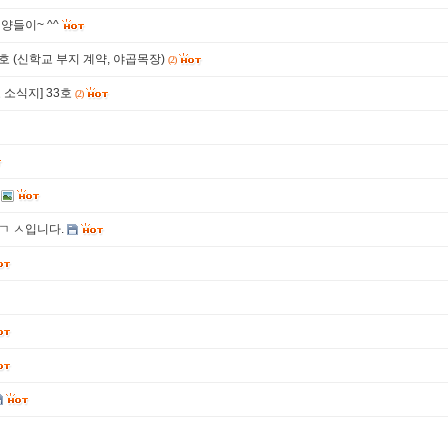
양들이~ ^^
34호 (신학교 부지 계약, 야곱목장)
(2)
소식지] 33호
(2)
ㄱ ㅅ입니다.