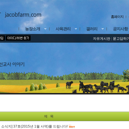
홈페이지
농장소개
사육관리
갤러리
공지사항
자유게시판
|
묻고답하
제 목
소식지] 37호(2015년 1월 사역)를 드립니다!