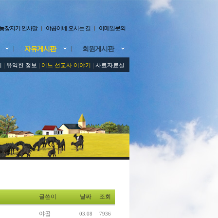
농장지기 인사말
야곱이네 오시는 길
이메일문의
자유게시판
회원게시판
기
|
유익한 정보
|
어느 선교사 이야기
|
사료자료실
글쓴이
날짜
조회
야곱
03.08
7936