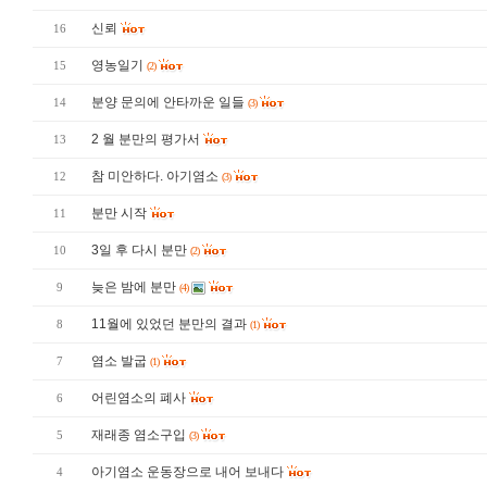
신뢰
16
영농일기
15
(2)
분양 문의에 안타까운 일들
14
(3)
2 월 분만의 평가서
13
참 미안하다. 아기염소
12
(3)
분만 시작
11
3일 후 다시 분만
10
(2)
늦은 밤에 분만
9
(4)
11월에 있었던 분만의 결과
8
(1)
염소 발굽
7
(1)
어린염소의 폐사
6
재래종 염소구입
5
(3)
아기염소 운동장으로 내어 보내다
4