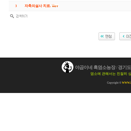
자축의설사 치료.
3
야곱이네 흑염소농장
/
경기도 
염소에 관해서는 친절히 
Copyright ©
WWW.