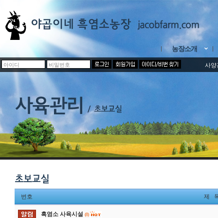
농장소개
사양
번호
제 
흑염소 사육시설
(8)