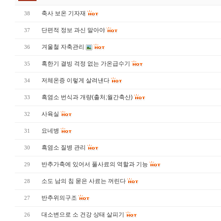
축사 보온 기자재
38
단편적 정보 과신 말아야
37
겨울철 자축관리
36
혹한기 결빙 걱정 없는 가온급수기
35
저체온증 이렇게 살려낸다
34
흑염소 번식과 개량(출처;월간축산)
33
사육실
32
요네병
31
흑염소 질병 관리
30
반추가축에 있어서 풀사료의 역할과 기능
29
소도 남의 침 묻은 사료는 꺼린다
28
반추위의구조
27
대소변으로 소 건강 상태 살피기
26