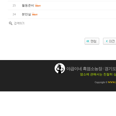
월동준비
25
분만실
24
야곱이네 흑염소농장
/
경기도 
염소에 관해서는 친절히 
Copyright ©
WWW.