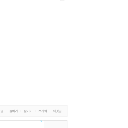
밀글
늘이기
줄이기
초기화
새댓글