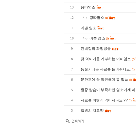
왕따염소
13
왕따염소
12
(1)
예쁜 염소
11
예쁜 염소
10
(1)
단백질의 과잉공급
9
젖 먹이기를 거부하는 어미염소
8
(2)
동절기에는 사료를 늘려주세요.
7
(1)
분만후에 꼭 확인해야 할 일들
6
(3)
혈중 칼슘이 부족하면 염소에게 이
5
사료를 어떻게 먹이시나요 ??
4
(1)
질병의 치료약
3