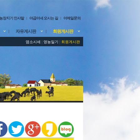
농장지기 인사말
야곱이네 오시는 길
이메일문의
자유게시판
회원게시판
염소시세
|
영농일기
|
회원게시판