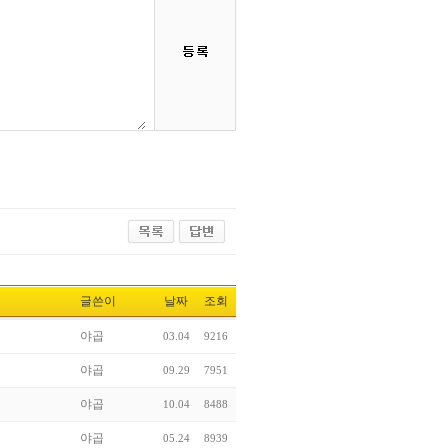
글쓴이
날짜
조회
야곱
03.04
9216
야곱
09.29
7951
야곱
10.04
8488
야곱
05.24
8939