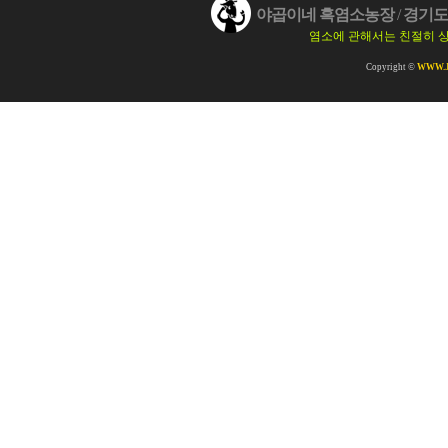
야곱이네 흑염소농장
/
경기도 
염소에 관해서는 친절히 
Copyright ©
WWW.