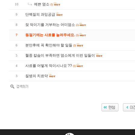
예쁜 염소
10
(1)
단백질의 과잉공급
9
젖 먹이기를 거부하는 어미염소
8
(2)
동절기에는 사료를 늘려주세요.
7
(1)
분만후에 꼭 확인해야 할 일들
6
(3)
혈중 칼슘이 부족하면 염소에게 이런 일들이
5
사료를 어떻게 먹이시나요 ??
4
(1)
질병의 치료약
3