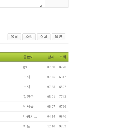
글쓴이
날짜
조회
gs
07.30
8770
노새
07.25
6312
노새
07.25
6597
정민주
05.01
7742
박세율
08.07
6786
바람의…
04.14
6976
빅토
12.10
9263