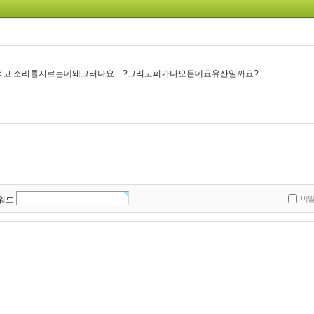
고 소리를지르는데왜그러나요....?그리고피가나오든데요유산일까요?
비
워드