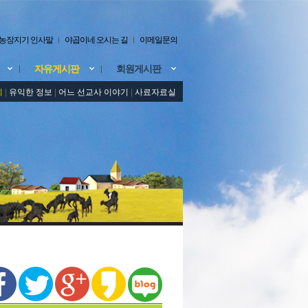
농장지기 인사말
야곱이네 오시는 길
이메일문의
자유게시판
회원게시판
기
|
유익한 정보
|
어느 선교사 이야기
|
사료자료실