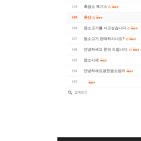
흑염소 엑기스
110
(1)
유산
109
(1)
염소고기를 사고싶습니다
108
(1)
염소고기 판매하시나요?
107
(1)
안녕하세요 문의 드립니다.
106
(1)
염소시세
105
안녕하세요광천염소엄마
104
103
ᆞ