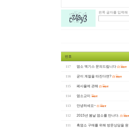
왼쪽 글자를 입력해 
번호
염소 엑기스 문의드립니다
117
(2)
굳이 계절을 따진다면?
116
(3)
폐사율에 관해
115
(2)
염소교미
114
안녕하세요~
113
(1)
2015년 봄날 염소를 만나다.
112
(1)
흑염소 구매를 위해 방문상담을 
111