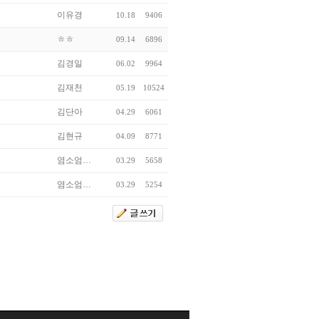
이유경
10.18
9406
ㅎㅎ
09.14
6896
김경일
06.02
9964
김재천
05.19
10524
김단아
04.29
6061
김현규
04.09
8771
염소엄…
03.29
5658
염소엄…
03.29
5254