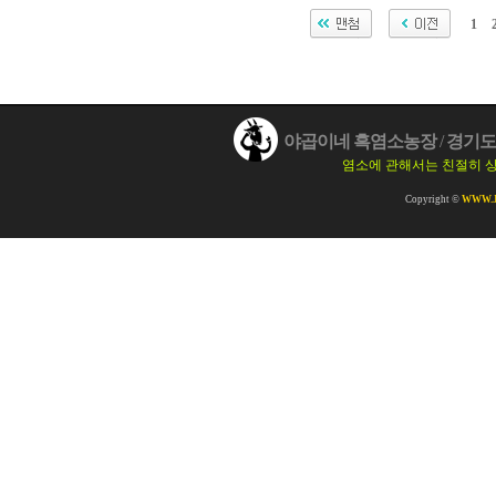
1
야곱이네 흑염소농장
/
경기도 
염소에 관해서는 친절히 
Copyright ©
WWW.