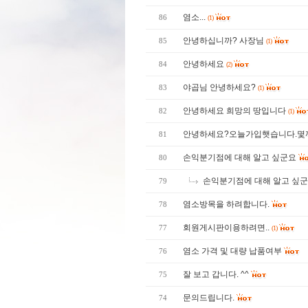
염소...
86
(1)
안녕하십니까? 사장님
85
(1)
안녕하세요
84
(2)
야곱님 안녕하세요?
83
(1)
안녕하세요 희망의 땅입니다
82
(1)
안녕하세요?오늘가입햇습니다.
81
손익분기점에 대해 알고 싶군요
80
손익분기점에 대해 알고 싶
79
염소방목을 하려합니다.
78
회원게시판이용하려면..
77
(1)
염소 가격 및 대량 납품여부
76
잘 보고 갑니다. ^^
75
문의드립니다.
74