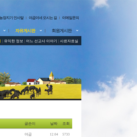
농장지기 인사말
야곱이네 오시는 길
이메일문의
자유게시판
회원게시판
기
|
유익한 정보
|
어느 선교사 이야기
|
사료자료실
글쓴이
날짜
조회
야곱
12.04
5733