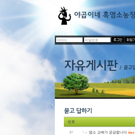
번호
염소 교배가 궁금합니다
87