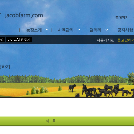
홈페이지
농장소개
사육관리
갤러리
공지사항
자유게시판
|
묻고답하
제 목