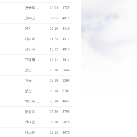
한국의…
10.04
4725
만수산
07.05
4811
정암
02.10
4419
카나리…
01.25
4511
장인수
12.12
4819
고령염…
12.11
4611
양건
09.18
5646
야곱
09.18
5396
양건
09.18
6702
까망까…
08.10
4045
달봉이
07.29
5795
박여순
02.18
5028
염소맘
02.15
4076