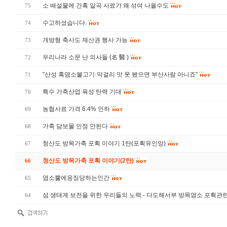
소 배설물에 간혹 알곡 사료가 왜 섞여 나올수도
75
수고하셨습니다.
74
개방형 축사도 재산권 행사 가능
73
우리나라 소문 난 의사들 (名 醫 )
72
"산성 흑염소불고기·막걸리 맛 못 봤으면 부산사람 아니죠"
71
특수 가축산업 육성 탄력 기대
70
농협사료 가격 6.4% 인하
69
가축 담보물 인정 안된다
68
청산도 방목가축 포획 이야기 1탄(포획유인망)
67
청산도 방목가축 포획 이야기(2탄)
66
염소뿔에응징당하는인간
65
섬 생태계 보전을 위한 우리들의 노력 - 다도해서부 방목염소 포획관
64