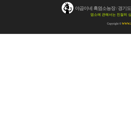
야곱이네 흑염소농장
/
경기도 
염소에 관해서는 친절히 
Copyright ©
WWW.