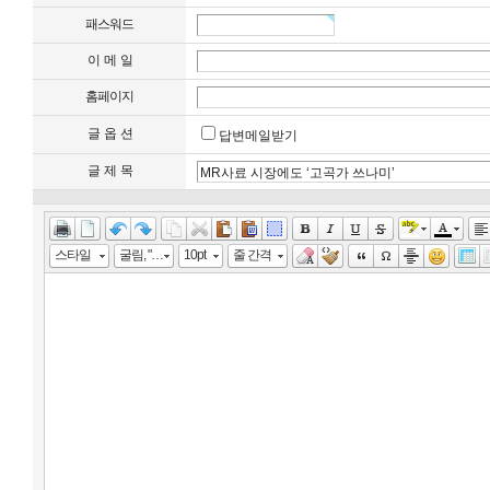
패스워드
이 메 일
홈페이지
글 옵 션
답변메일받기
글 제 목
스타일
굴림, "맑은 고딕", "Malgun Gothic", gulim
10pt
줄 간격