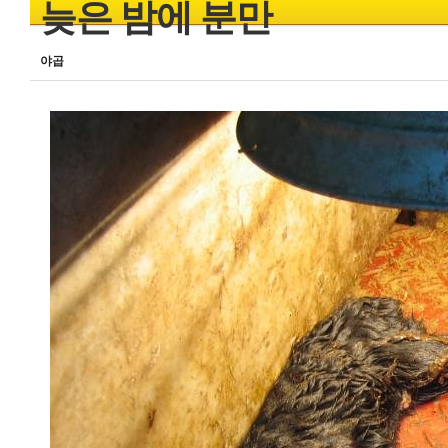
늦은 밤에 분만
야곱