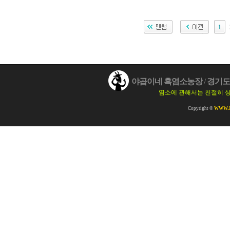
1
야곱이네 흑염소농장
/
경기도 
염소에 관해서는 친절히 
Copyright ©
WWW.