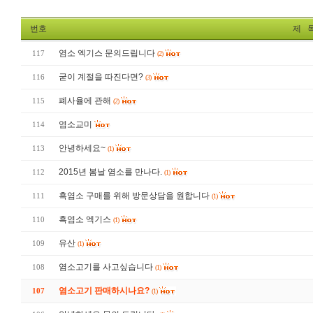
번호
제 
염소 엑기스 문의드립니다
117
(2)
굳이 계절을 따진다면?
116
(3)
폐사율에 관해
115
(2)
염소교미
114
안녕하세요~
113
(1)
2015년 봄날 염소를 만나다.
112
(1)
흑염소 구매를 위해 방문상담을 원합니다
111
(1)
흑염소 엑기스
110
(1)
유산
109
(1)
염소고기를 사고싶습니다
108
(1)
염소고기 판매하시나요?
107
(1)