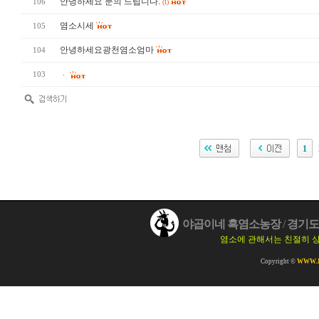
안녕하세요 문의 드립니다.
106
(1)
염소시세
105
안녕하세요광천염소엄마
104
103
ᆞ
1
야곱이네 흑염소농장
/
경기도 
염소에 관해서는 친절히 
Copyright ©
WWW.