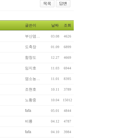
글쓴이
날짜
조회
부산염…
03.08
4626
도축장
01.09
6899
함창도
12.27
4669
임지호
11.03
6944
염소농…
11.01
8395
조현호
10.11
3789
노황중
10.04
15012
fafa
05.01
4844
비룡
04.12
4787
fafa
04.10
3984