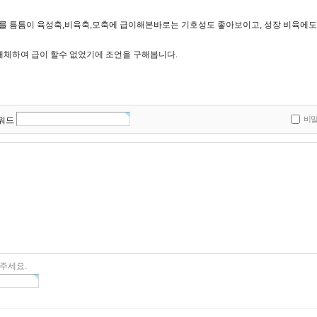
kg를 틈틈이 육성축,비육축,모축에 급이해본바로는 기호성도 좋아보이고, 성장 비육에
대체하여 급이 할수 없었기에 조언을 구해봅니다.
비
워드
주세요.