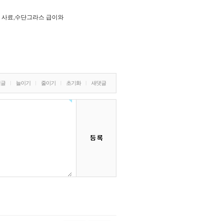
도 사료,수단그라스 급이와
밀글
늘이기
줄이기
초기화
새댓글