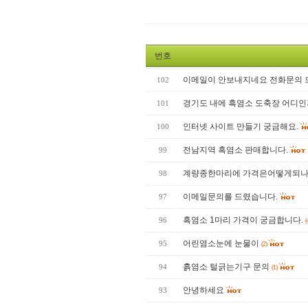
번호
이메일이 안보내지네요 전화문의 
102
경기도 내에 흑염소 도축장 어디인
101
인터넷 사이트 만들기 궁금해요.
100
전남지역 흑염소 판매합니다.
99
계량종한마리에 가격은어떻게되
98
이메일문의를 드렸습니다.
97
흑염소 1마리 가격이 궁금합니다.
96
(
어린염소눈에 눈물이
95
(2)
흙염소 털긁는기구 문의
94
(1)
안녕하세요
93