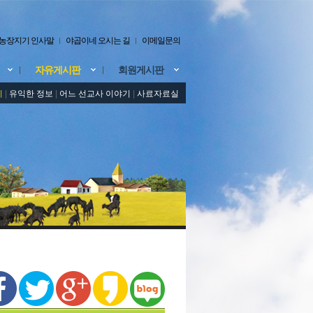
농장지기 인사말
야곱이네 오시는 길
이메일문의
자유게시판
회원게시판
기
|
유익한 정보
|
어느 선교사 이야기
|
사료자료실