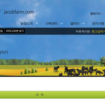
홈페이지
농장소개
사육관리
갤러리
공지사항
자유게시판
|
묻고답하
제 목