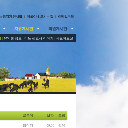
농장지기 인사말
야곱이네 오시는 길
이메일문의
자유게시판
회원게시판
기
|
유익한 정보
|
어느 선교사 이야기
|
사료자료실
글쓴이
날짜
조회
닭머리
09.30
4170