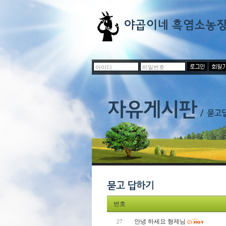
번호
안녕 하세요 형제님
27
(2)