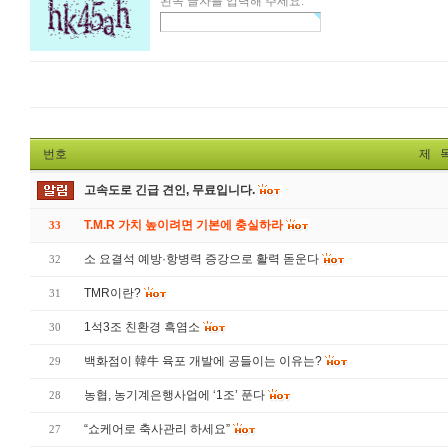
왼쪽 글자를 입력해 주세요.
번호
제 
고속도로 긴급 견인, 무료입니다.
T.M.R 가치 높이려면 기본에 충실하라
33
소 요결석 예방·항병력 증강으로 활력 돋운다
32
TMR이란?
31
1석3조 친환경 흑염소
30
백화점이 韓牛 육포 개발에 공들이는 이유는?
29
농협, 농기계은행사업에 ‘1조’ 푼다
28
“쇼케어로 축사관리 하세요”
27