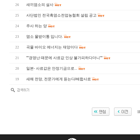
새끼염소의 설사
26
사단법인 전국흑염소전업농협회 설립 공고
25
주사 하는 양
24
염소 물받이통 입니다.
23
곡물 바이오 에너지는 재앙이다
22
""경영난 때문에 사료값 인상 불가피하다더니""
21
일본- 사료값은 안정기금으로...
20
새해 전망, 전문가에게 듣는다/배합사료
19
1