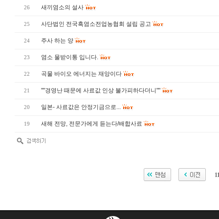
새끼염소의 설사
26
사단법인 전국흑염소전업농협회 설립 공고
25
주사 하는 양
24
염소 물받이통 입니다.
23
곡물 바이오 에너지는 재앙이다
22
""경영난 때문에 사료값 인상 불가피하다더니""
21
일본- 사료값은 안정기금으로...
20
새해 전망, 전문가에게 듣는다/배합사료
19
1