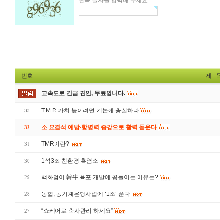
왼쪽 글자를 입력해 주세요.
번호
제 
고속도로 긴급 견인, 무료입니다.
T.M.R 가치 높이려면 기본에 충실하라
33
소 요결석 예방·항병력 증강으로 활력 돋운다
32
TMR이란?
31
1석3조 친환경 흑염소
30
백화점이 韓牛 육포 개발에 공들이는 이유는?
29
농협, 농기계은행사업에 ‘1조’ 푼다
28
“쇼케어로 축사관리 하세요”
27