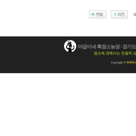
1
야곱이네 흑염소농장
/
경기도 
염소에 관해서는 친절히 
Copyright ©
WWW.