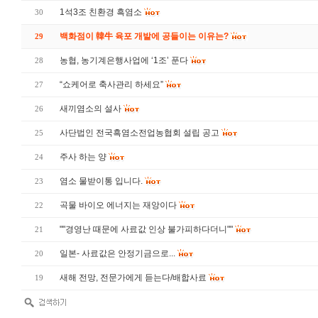
1석3조 친환경 흑염소
30
백화점이 韓牛 육포 개발에 공들이는 이유는?
29
농협, 농기계은행사업에 ‘1조’ 푼다
28
“쇼케어로 축사관리 하세요”
27
새끼염소의 설사
26
사단법인 전국흑염소전업농협회 설립 공고
25
주사 하는 양
24
염소 물받이통 입니다.
23
곡물 바이오 에너지는 재앙이다
22
""경영난 때문에 사료값 인상 불가피하다더니""
21
일본- 사료값은 안정기금으로...
20
새해 전망, 전문가에게 듣는다/배합사료
19