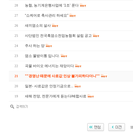
농협, 농기계은행사업에 ‘1조’ 푼다
28
“쇼케어로 축사관리 하세요”
27
새끼염소의 설사
26
사단법인 전국흑염소전업농협회 설립 공고
25
주사 하는 양
24
염소 물받이통 입니다.
23
곡물 바이오 에너지는 재앙이다
22
""경영난 때문에 사료값 인상 불가피하다더니""
21
일본- 사료값은 안정기금으로...
20
새해 전망, 전문가에게 듣는다/배합사료
19
1