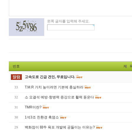
왼쪽 글자를 입력해 주세요.
번호
제 
고속도로 긴급 견인, 무료입니다.
T.M.R 가치 높이려면 기본에 충실하라
33
소 요결석 예방·항병력 증강으로 활력 돋운다
32
TMR이란?
31
1석3조 친환경 흑염소
30
백화점이 韓牛 육포 개발에 공들이는 이유는?
29