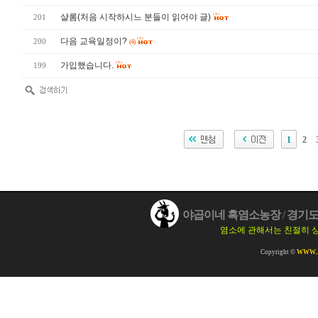
샬롬(처음 시작하시느 분들이 읽어야 글)
201
다음 교육일정이?
200
(4)
가입했습니다.
199
1
2
야곱이네 흑염소농장
/
경기도 
염소에 관해서는 친절히 
Copyright ©
WWW.