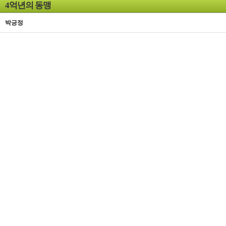
4억년의 동맹
박긍정