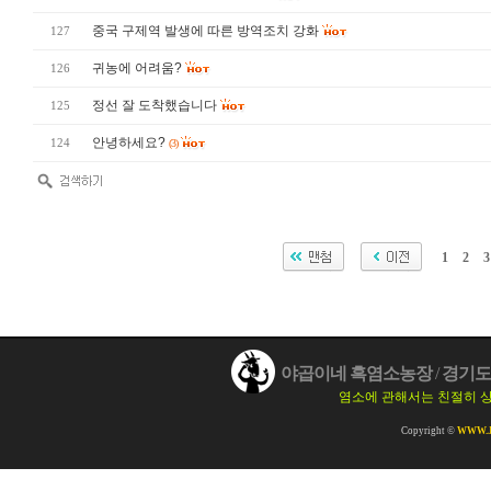
중국 구제역 발생에 따른 방역조치 강화
127
귀농에 어려움?
126
정선 잘 도착했습니다
125
안녕하세요?
124
(3)
1
2
3
야곱이네 흑염소농장
/
경기도 
염소에 관해서는 친절히 
Copyright ©
WWW.