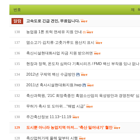
번호
제 
고속도로 긴급 견인, 무료입니다.
농업용 1톤 트럭 면세유 지원 안내
138
(1)
염소고기·김치류·고춧가루도 원산지 표시
137
축산시설현대화사업 자금 지원 받으려면
136
현장과 정책, 온도차 심하다 기획시리즈 / FMD 백신 부작용 있나 없나
135
2012년 구제역 백신 수급방안
134
2011년 축사시설현대화지원.hwp
133
축산과학원, ‘21C 희망축종인 흑염소산업의 육성방안과 경영전략’ 
132
무허가 축사 또 도마위…“해법 시급”
131
주간축산정보 11.13~11.19
130
도시뿐 아니라 농업지역 마저… ‘축산 밀어내기’ 혈안
129
축산업허가제 올해 말부터 시행
128