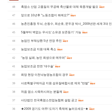
흑염소 산업 고품질의 무공해 축산물로 대체 육종개발 필요
48
앞으로 10년후 "노동조합이 뭐예요?"
47
농촌진흥청 두뇌, 손동수, 최순호, 문두경 박사_2009년판 세계 3대 
46
5월부터 벽없는 우사도‘소유권 보존등기’ 가능
45
농업인 부채상환 5년 연장 추진
44
농업보조금 지원 대폭 축소
43
“농정 실패, 농민 희생으로 메우려”
42
농업보조금 전면 ‘대수술’
41
희망 현장 이천낙농영농조합의 경우
40
사료특별구매자금 지원 섬유질배합사료 제외 "반발"
39
처음 염소 사육하시려는 분들께
38
사단법인 전국흑염소전업농협회 설립 공고
37
★2009 경기도 여주! 도자기 축제에 놀러오세요~★
36