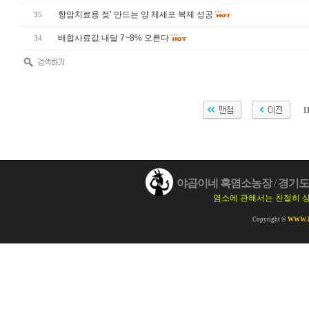
항암치료용 젖’ 만드는 양 체세포 복제 성공
35
배합사료값 내달 7~8% 오른다
34
1
야곱이네 흑염소농장
/
경기도 
염소에 관해서는 친절히 
Copyright ©
WWW.