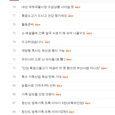
내년 국제곡물시장 수급상황 나아질 듯
78
흑염소고기 드시고 건강 챙기세요
77
월동준비
76
소 배설물에 간혹 알곡 사료가 왜 섞여 나올수도
75
수고하셨습니다.
74
개방형 축사도 재산권 행사 가능
73
우리나라 소문 난 의사들 (名 醫 )
72
"산성 흑염소불고기·막걸리 맛 못 봤으면 부산사람 아니죠"
71
특수 가축산업 육성 탄력 기대
70
농협사료 가격 6.4% 인하
69
가축 담보물 인정 안된다
68
청산도 방목가축 포획 이야기 1탄(포획유인망)
67
청산도 방목가축 포획 이야기(2탄)
66