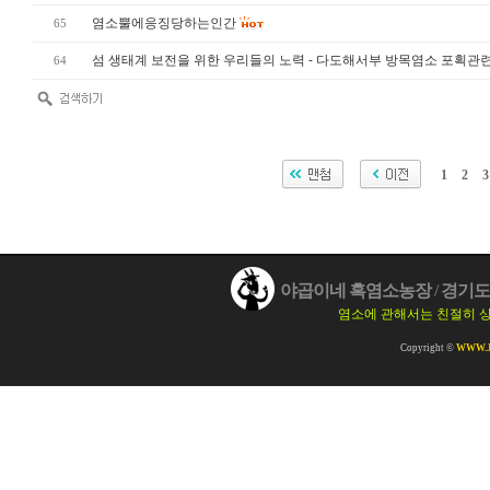
염소뿔에응징당하는인간
65
섬 생태계 보전을 위한 우리들의 노력 - 다도해서부 방목염소 포획관
64
1
2
3
야곱이네 흑염소농장
/
경기도 
염소에 관해서는 친절히 
Copyright ©
WWW.