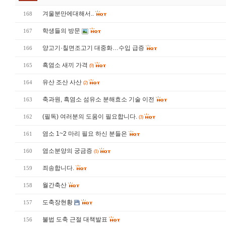
겨울분만에대해서..
168
학생들의 방문
167
양고기·칠면조고기 대중화…수입 급증
166
흑염소 새끼 가격
165
(9)
유산 조산 사산
164
(2)
축과원, 흑염소 섬유소 분해효소 기술 이전
163
(필독) 여러분의 도움이 필요합니다.
162
(3)
염소 1~2 마리 필요 하신 분들은
161
염소분양의 궁금증
160
(1)
죄송합니다.
159
월간축산
158
도축장현황
157
불법 도축 근절 대책발표
156