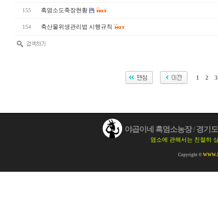
흑염소도축장현황
155
축산물위생관리법 시행규칙
154
1
2
3
야곱이네 흑염소농장
/
경기도 
염소에 관해서는 친절히 
Copyright ©
WWW.