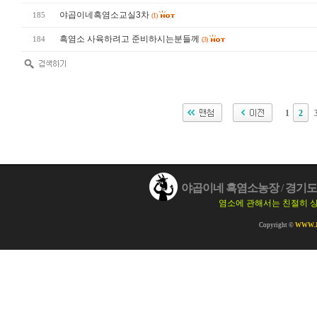
야곱이네흑염소교실3차
185
(1)
흑염소 사육하려고 준비하시는분들께
184
(3)
1
2
야곱이네 흑염소농장
/
경기도 
염소에 관해서는 친절히 
Copyright ©
WWW.