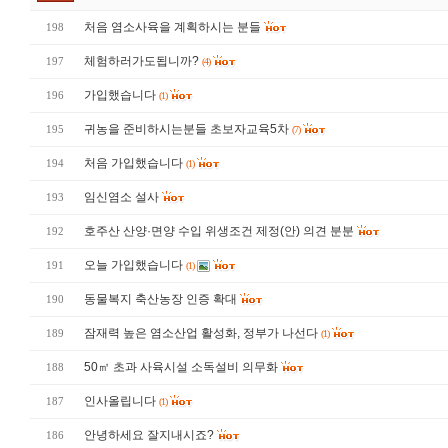
처음 염소사육을 계획하시는 분들
198
체험하러가도됩니까?
197
(4)
가입했습니다
196
(1)
귀농을 준비하시는분들 초보자교육5차
195
(7)
처음 가입했습니다
194
(1)
임신염소 설사
193
호주산 산양·면양 수입 위생조건 제정(안) 의견 분분
192
오늘 가입했습니다
191
(1)
동물복지 축산농장 인증 확대
190
잠재력 높은 염소산업 활성화, 정부가 나선다
189
(1)
50㎡ 초과 사육시설 소독설비 의무화
188
인사올립니다
187
(1)
안녕하세요 잘지내시죠?
186